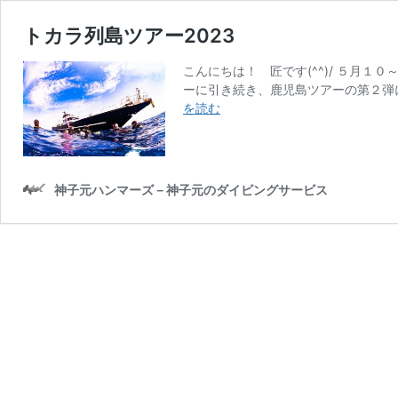
トカラ列島ツアー2023
こんにちは！ 匠です(^^)/ ５月
ーに引き続き、鹿児島ツアーの第２弾に
ト
を読む
カ
ラ
列
島
神子元ハンマーズ－神子元のダイビングサービス
ツ
ア
ー
2023