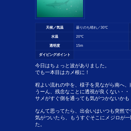
天候／気温
曇りのち晴れ／30℃
水温
20℃
透明度
15m
ダイビングポイント
今日はちょっと波がありました。
でも一本目はカメ根に！
程よい流れの中を、様子を見ながら南へ、
うーん、残念なことに透視が良くない・・
サメがすぐ側を通っても気がつかないかも
なんて思ってたら、出会いはいつも突然で
気がついたら、もうすぐそこにメジロが一
た。