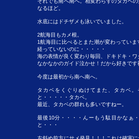
それでも南へ南へ。相変わらずのタカベの
なるほど。
水底にはドチザメも泳いでいました。
2航海目もカメ根。
1航海目に比べるとまた潮が変わっていま
経っていないのに・・・・・
海の表情が良く変わり毎回、ドキドキ・ワ
なかなかのガイド泣かせ！だから好きです
今度は最初から南へ南へ。
タカベをくぐりぬけてまた、タカベ。
と・・・・・タカベ。
最近、タカベの群れも多いですねー。
最後10分・・・・んーもう駄目かなぁ
と・・・
左斜め前方にサメ発見！！！これは確実に