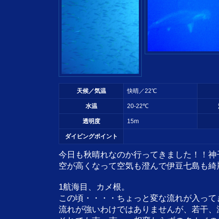
天候／気温
快晴／22℃
水温
20-22℃
透明度
15m
ダイビングポイント
今日も秋晴れなのか行ってきました！！神
空が高くなって空気も澄んで伊豆七島も綺
1航海目、カメ根。
この頃・・・・ちょっと変な流れが入って
流れが強いわけではありませんが、若干、