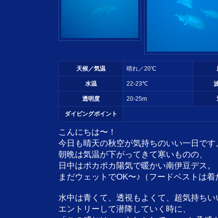
天候／気温
晴れ／20℃
水温
22-23℃
透明度
20-25m
ダイビングポイント
こんにちは〜！
今日も晴天の秋空が気持ちのいい一日です
朝晩は気温が下がってきて寒いものの、
日中はポカポカ陽気で暖かい南伊豆デス。
まだウェットでOK〜♪（フードベストは
水中は青くて、透視もよくて、超気持ちい
エントリーして潜降していく時に、