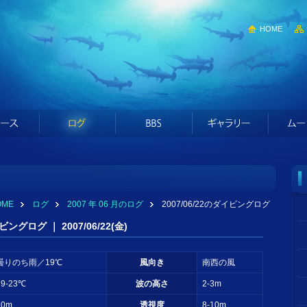
HOME
OME
ログ
2007 年 06 月のログ
2007/06/22のダイビングログ
ビングログ ｜ 2007/06/22(金)
曇りのち雨／19℃
風向き
南西の風
19-23℃
波の高さ
2-3m
10m
透視度
8-10m