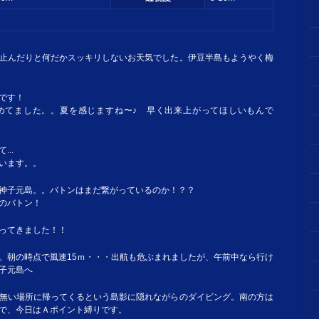
止んだりと何だかスッキリしないお天気でした。伊豆半島もようやく梅
です！
めてました。。夏を感じますね〜♪ 早く出来上がってほしいもんで
..
います。。
神子元島。。バトンはまだ繋がっているのか！？？
のバトン！
ってきました！！
。朝の時点で風速15ｍ・・・出航も危ぶまれましたが、午前中なら行け
子元島へ
無い場所に帰ってくるという島影に隠れながらのダイビング。南の方は
で、今日はＡポイント縛りです。