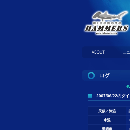
H
2007/06/22のダイ
天候／気温
水温
透明度