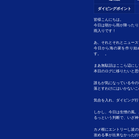
ダイビングポイント
皆様こんにちは。
今日は朝から雨が降ったり
雨入りです！
あ、それとそれとニュース
今日から海の家を作り始
す。 。
まあ無駄話はここら辺にして.
本日のログに移りたいと思
誰もが気になっている今の
落とすわけにはいかないこ
気合を入れ、ダイビング行
しかし、今日は生憎の風。
るっという判断で、いざ神
カメ根にエントリーし波の
攻める事が出来なかったの