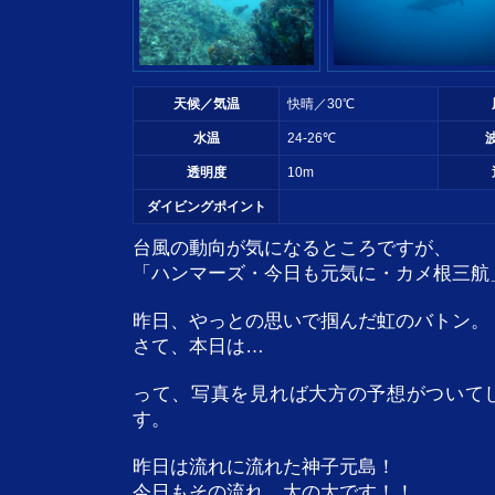
天候／気温
快晴／30℃
水温
24-26℃
透明度
10m
ダイビングポイント
台風の動向が気になるところですが、
「ハンマーズ・今日も元気に・カメ根三航
昨日、やっとの思いで掴んだ虹のバトン。
さて、本日は…
って、写真を見れば大方の予想がついて
す。
昨日は流れに流れた神子元島！
今日もその流れ、大の大です！！