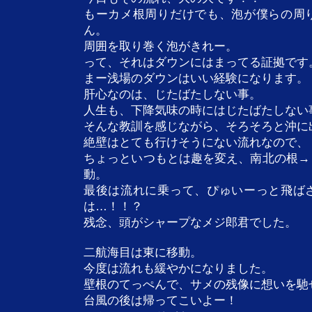
もーカメ根周りだけでも、泡が僕らの周
ん。
周囲を取り巻く泡がきれー。
って、それはダウンにはまってる証拠です
まー浅場のダウンはいい経験になります。
肝心なのは、じたばたしない事。
人生も、下降気味の時にはじたばたしない
そんな教訓を感じながら、そろそろと沖に
絶壁はとても行けそうにない流れなので、
ちょっといつもとは趣を変え、南北の根→
動。
最後は流れに乗って、ぴゅいーっと飛ば
は…！！？
残念、頭がシャープなメジ郎君でした。
二航海目は東に移動。
今度は流れも緩やかになりました。
壁根のてっぺんで、サメの残像に想いを馳
台風の後は帰ってこいよー！