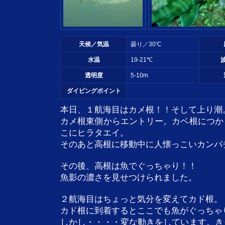
天候／気温
曇り／30℃
水温
19-21℃
透明度
5-10m
ダイビングポイント
本日、１航海目はカメ根！！そして上り潮
カメ根東側からエントリー。カベ根につか
こにヒラタエイ。
そのあと高根に移動中に人懐っこいカンパ
その後、高根は魚でぐっちゃり！！
魚影の濃さを見せつけられました。
２航海目はちょっと気分を変えてカド根。
カド根に到着するとここでも魚がぐっちゃ
しかし・・・・変な動きをしています。き