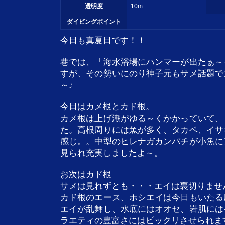
透明度
10m
ダイビングポイント
今日も真夏日です！！
巷では、「海水浴場にハンマーが出たぁ～
すが、その勢いにのり神子元もサメ話題で
～♪
今日はカメ根とカド根。
カメ根は上げ潮がゆる～くかかっていて、
た。高根周りには魚が多く、タカベ、イサ
感じ。。中型のヒレナガカンパチが小魚に
見られ充実しましたよ～。
お次はカド根
サメは見れずとも・・・エイは裏切りませ
カド根のエース、ホシエイは今日もいたる
エイが乱舞し、水底にはオオセ、岩肌には
ラエティの豊富さにはビックリさせられま