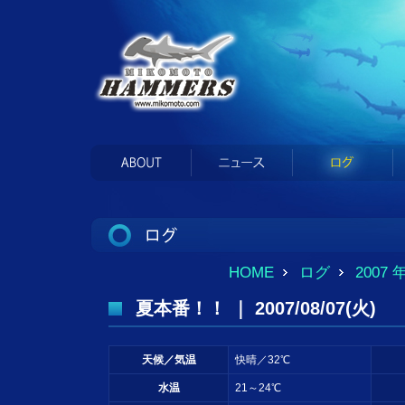
HOME
ログ
2007 
夏本番！！ ｜ 2007/08/07(火)
天候／気温
快晴／32℃
水温
21～24℃