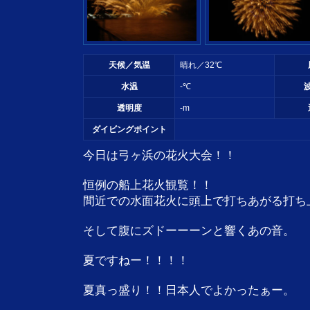
天候／気温
晴れ／32℃
水温
-℃
透明度
-m
ダイビングポイント
今日は弓ヶ浜の花火大会！！
恒例の船上花火観覧！！
間近での水面花火に頭上で打ちあがる打ち
そして腹にズドーーーンと響くあの音。
夏ですねー！！！！
夏真っ盛り！！日本人でよかったぁー。