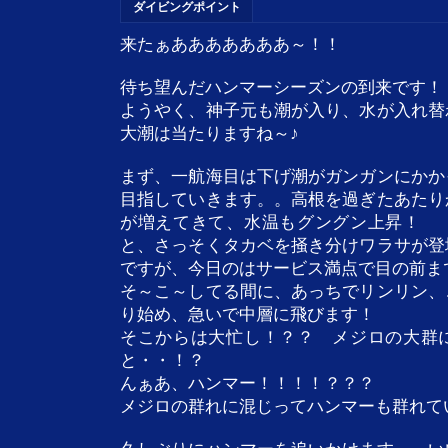
ダイビングポイント
来たぁあああああああ～！！
待ち望んだハンマーシーズンの到来です！
ようやく、神子元も潮が入り、水が入れ替
大潮は当たりますね～♪
まず、一航海目は下げ潮がガンガンにかか
目指していきます。。高根を過ぎたあたり
が増えてきて、水温もグングン上昇！
と、さっそくタカベを掻き分けワラサが登
ですが、今日のはサービス満点で目の前ま
そ～こ～してる間に、あっちでリンリン、
り始め、急いで中層に飛びます！
そこからは大忙し！？？ メジロの大群
と・・！？
んぁあ、ハンマー！！！！？？？
メジロの群れに混じってハンマーも群れて