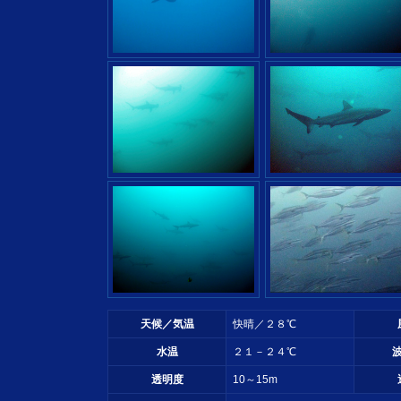
天候／気温
快晴／２８℃
水温
２１－２４℃
透明度
10～15m