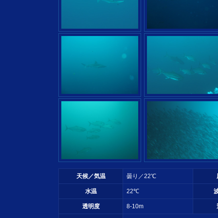
天候／気温
曇り／22℃
水温
22℃
透明度
8-10m