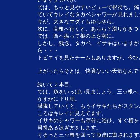
いますタカベが。
では、もっと見やすいビューで根待ち。濁
ていてキレイなタカベシャワーが見れまし
キが、大きなマダイもゆらゆら。
次に、高根へ行くと、あらら？濁りがきつ
では、西へ振って根の上を南に。
しかし、残念。タカベ、イサキはいますが
ら・・・
トビエイを見たチームもありますが、今ひ
上がったらそとは、快適ないい天気なんで
続いて２本目。
では、魚をいっぱい見ましょう、三ッ根へ
かすかに下り潮。
潜降していくと、もうイサキたちがスタン
ころはキレイに見えてます。
イサキのシャワーも存分に浴び、すぐ横を
貫禄ある泳ぎ方をします。
ぐるっと三ッ根を回って魚達に癒されます