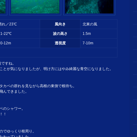
晴れ／23℃
風向き
北東の風
21-22℃
波の高さ
1.5m
10-12m
透視度
7-10m
後ですね。
ことが気になりましたが、明け方にはやみ綺麗な青空になりました。
タカベの群れを見ながら高根の東側で根待ち。
飛んできました。
ベのシャワー。
！！
。
のでゆっくり根周り。
たわっていました。