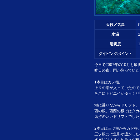
天候／気温
水温
透明度
ダイビングポイント
今日で2007年の10月も最
昨日の夜、雨が降っていた
1本目はカメ根。
上りの潮が入っていたので
そこにトビエイがゆっくり
潮に乗りながらドリフト。
西の根、西西の根ではタカ
気持のいいドリフトでした
2本目は三ツ根からカド根
三ツ根には魚影が濃かった
水底には大きなヒラメが横