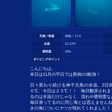
天候／気温
快晴／２1℃
水温
22-23℃
透明度
20m
ダイビングポイント
こんにちは。
本日は11月の平日では異例の3航海！
日々変わり続ける神子元島の水温。2日
０℃、今日は２３℃！！ 毎日翻弄されま
るのは水温だけじゃなく、流れや透明度な
毎日潜ってるのに同じ海とは思えませんね
きの海についにヤツが現れてくれました！