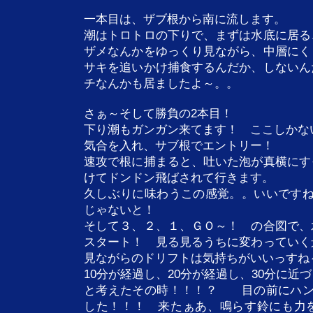
一本目は、ザブ根から南に流します。
潮はトロトロの下りで、まずは水底に居る
ザメなんかをゆっくり見ながら、中層にく
サキを追いかけ捕食するんだか、しないん
チなんかも居ましたよ～。。
さぁ～そして勝負の2本目！
下り潮もガンガン来てます！ ここしかな
気合を入れ、サブ根でエントリー！
速攻で根に捕まると、吐いた泡が真横にす
けてドンドン飛ばされて行きます。
久しぶりに味わうこの感覚。。いいですね
じゃないと！
そして３、２、１、ＧＯ～！ の合図で、
スタート！ 見る見るうちに変わっていく
見ながらのドリフトは気持ちがいいっすね
10分が経過し、20分が経過し、30分に近
と考えたその時！！！？ 目の前にハン
した！！！ 来たぁあ、鳴らす鈴にも力