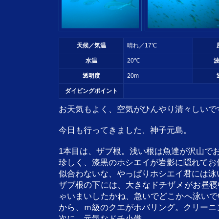
天候／気温
晴れ／17℃
水温
20℃
透明度
20m
ダイビングポイント
お天気もよく、空気がひんやり清々しいで
今日も行ってきました、神子元島。
1本目は、ザブ根。浅い根は魚達が沢山で
珍しく、漆黒のホシエイが岩影に隠れてお
似合わないな、やっぱりホシエイ君には泳
ザブ根の下には、大きなドチザメがお昼寝
ゃいまいしたかね、急いでどこかへ泳いで
から、ｍ級のクエがホバリング。クリーニ
次に、元気なドチ小僧。