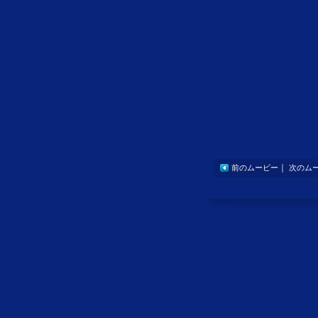
｜
前のムービー
次のム