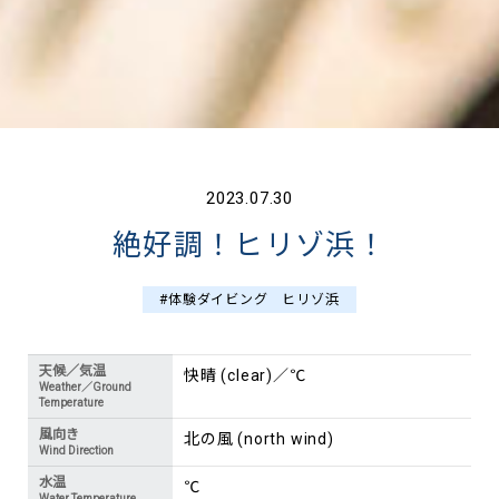
2023.07.30
絶好調！ヒリゾ浜！
#体験ダイビング ヒリゾ浜
天候／気温
快晴 (clear)／℃
Weather／Ground
Temperature
風向き
北の風 (north wind)
Wind Direction
水温
℃
Water Temperature