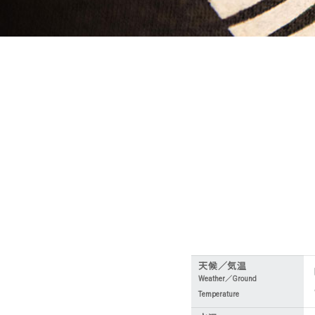
天候／気温
Weather／Ground
Temperature