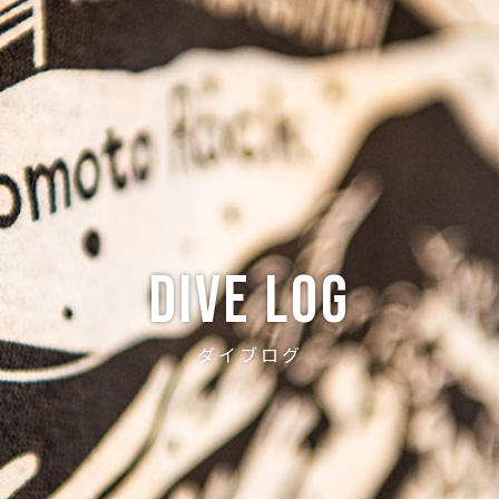
ABOUT
CREW
NEWS
DIVE LOG
PRICE
ACCE
Dive log
ダイブログ