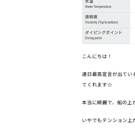
水温
Water Temperature
透明度
Visibility (Top to bottom)
ダイビングポイント
Diving point
こんにちは！
連日最高宣言が出てい
てくれます☆
本当に綺麗で、船の上
いやでもテンション上