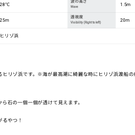
波の高さ
28℃
1.5m
Wave
透視度
25m
20m
Visibility (Right to left)
ヒリゾ浜
るヒリゾ浜です。※海が最高潮に綺麗な時にヒリゾ浜渡船の
から石の一個一個が透けて見えます。
がるやつ！