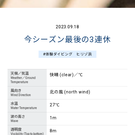
2023.09.18
今シーズン最後の3連休
#体験ダイビング ヒリゾ浜
天候／気温
快晴 (clear)／℃
Weather／Ground
Temperature
風向き
北の風 (north wind)
Wind Direction
水温
27℃
Water Temperature
波の高さ
1m
Wave
透明度
8m
Visibility (Top to bottom)