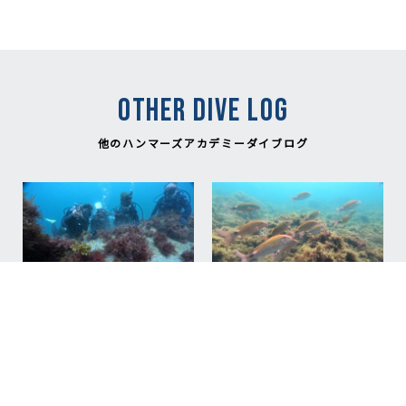
OTHER DIVE LOG
他のハンマーズアカデミーダイブログ
NEW
NEW
2026.08.02
今日もあつい💦
2026.08.03
#体験ダイビング ヒリゾ
なついあつです。
浜
#体験ダイビング ヒリゾ