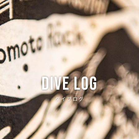
ABOUT
CREW
NEWS
DIVE LOG
PRICE
ACCE
Dive log
ダイブログ