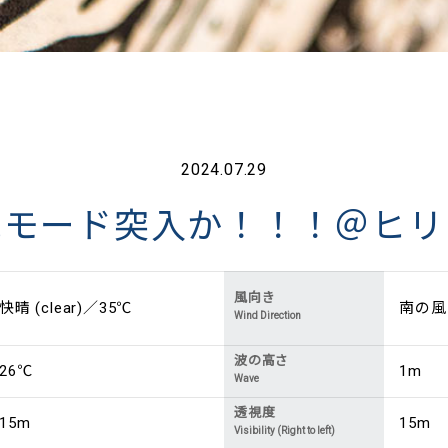
2024.07.29
気モード突入か！！！＠ヒリ
風向き
快晴 (clear)／35℃
南の風 (
Wind Direction
波の高さ
26℃
1m
Wave
透視度
15m
15m
Visibility (Right to left)