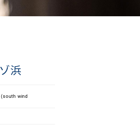
ゾ浜
south wind