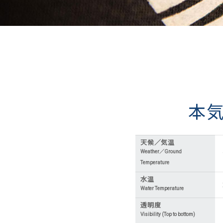
本
天候／気温
Weather／Ground
Temperature
水温
Water Temperature
透明度
Visibility (Top to bottom)