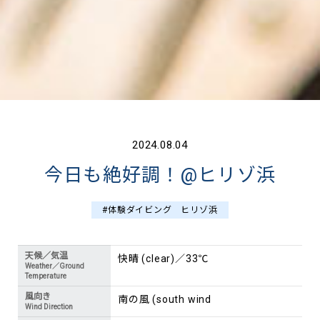
2024.08.04
今日も絶好調！@ヒリゾ浜
#体験ダイビング ヒリゾ浜
天候／気温
快晴 (clear)／33℃
Weather／Ground
Temperature
風向き
南の風 (south wind
Wind Direction