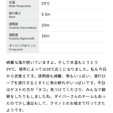
水温
29℃
Water Temperature
波の高さ
0.5m
Wave
透明度
20m
Visibility (Top to bottom)
透視度
20m
Visibility (Right to left)
ダイビングポイント
Diving point
綺麗な海が続いていますよ。そして水温もとうとう
29℃、場所によっては30℃近くになりました。私も今日
から衣替えです。透明度も綺麗、魚もいっぱい、潜行ロ
ープを潜行するとすぐに魚の群れがいっぱいです。今日
はゲストの方が「タコ」見つけてくださり、みんなで観
察をしたりもしましたね。ダイバーさんのチームもあっ
たので少し遠出もして、クマノミのお城まで行ってきた
ようです。