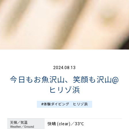
2024.08.13
今日もお魚沢山、笑顔も沢山@
ヒリゾ浜
#体験ダイビング ヒリゾ浜
天候／気温
快晴 (clear)／33℃
Weather／Ground