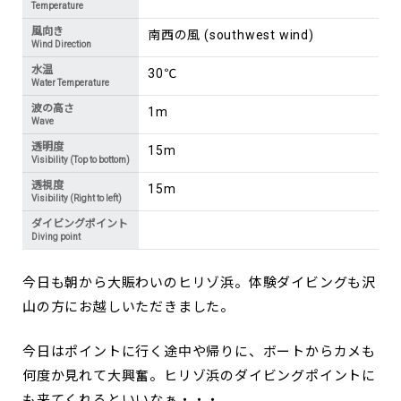
Temperature
風向き
南西の風 (southwest wind)
Wind Direction
水温
30℃
Water Temperature
波の高さ
1m
Wave
透明度
15m
Visibility (Top to bottom)
透視度
15m
Visibility (Right to left)
ダイビングポイント
Diving point
今日も朝から大賑わいのヒリゾ浜。体験ダイビングも沢
山の方にお越しいただきました。
今日はポイントに行く途中や帰りに、ボートからカメも
何度か見れて大興奮。ヒリゾ浜のダイビングポイントに
も来てくれるといいなぁ・・・