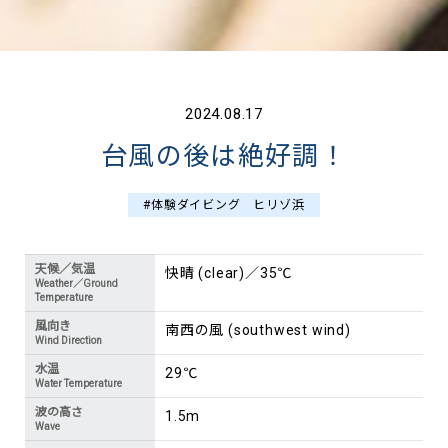
2024.08.17
台風の後は絶好調！
#体験ダイビング ヒリゾ浜
天候／気温
快晴 (clear)／35℃
Weather／Ground
Temperature
風向き
南西の風 (southwest wind)
Wind Direction
水温
29℃
Water Temperature
波の高さ
1.5m
Wave