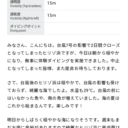
透明度
15m
Visibility (Top to bottom)
透視度
15m
Visibility (Right to left)
ダイビングポイント
Diving point
みなさん、こんにちは。台風7号の影響で2日間クローズ
となってしまったヒリゾ浜ですが、今日は朝から穏やか
になり、無事に体験ダイビングを実施できました。中止
となってしまった皆様、また是非お待ちしております。
さて、台風後のヒリゾ浜は穏やかで、台風の影響も受け
ておらず、綺麗な海でしたよ。水温も29℃。台風の前に
はいなかった魚や、南の魚が増えていました。海の夏は
これから始まるんです。楽しみです！
明日からしばらく穏やかな海になりそうです。週末もま
だお席に余裕がありますので綺麗なヒリゾ浜に是非遊び