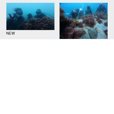
NEW
NEW
2026.08.09
暑さ穏やかな一日
2026.08.03
#体験ダイビング ヒリゾ
なついあつです。
浜
#体験ダイビング ヒリゾ
浜
NEW