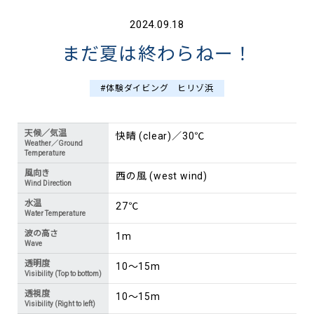
2024.09.18
まだ夏は終わらねー！
#体験ダイビング ヒリゾ浜
天候／気温
快晴 (clear)／30℃
Weather／Ground
Temperature
風向き
西の風 (west wind)
Wind Direction
水温
27℃
Water Temperature
波の高さ
1m
Wave
透明度
10～15m
Visibility (Top to bottom)
透視度
10～15m
Visibility (Right to left)