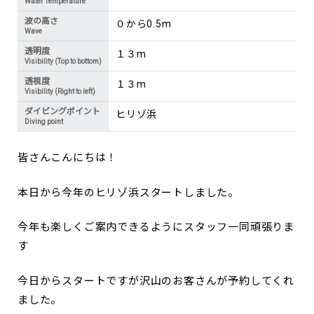
Water Temperature
波の高さ
０から0.5m
Wave
透明度
１３m
Visibility (Top to bottom)
透視度
１３m
Visibility (Right to left)
ダイビングポイント
ヒリゾ浜
Diving point
皆さんこんにちは！
本日から今年のヒリゾ浜スタートしました。
今年も楽しくご案内できるようにスタッフ一同頑張りま
す
今日からスタートですが沢山のお客さんが予約してくれ
ました。