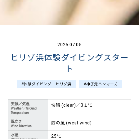
2025.07.05
ヒリゾ浜体験ダイビングスター
ト
#体験ダイビング ヒリゾ浜
#神子元ハンマーズ
天候／気温
快晴 (clear)／3１℃
Weather／Ground
Temperature
風向き
西の風 (west wind)
Wind Direction
水温
25℃