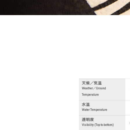
天候／気温
Weather／Ground
Temperature
水温
Water Temperature
透明度
Visibility (Top to bottom)