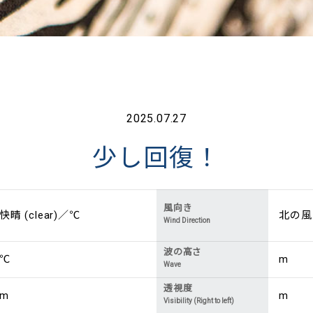
2025.07.27
少し回復！
風向き
快晴 (clear)／℃
北の風 (
Wind Direction
波の高さ
℃
m
Wave
透視度
m
m
Visibility (Right to left)