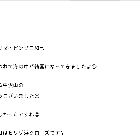
ダイビング日和🤿
つれて海の中が綺麗になってきましたよ😆
る中沢山の
ございました😌
かったですね😇
日はヒリゾ浜クローズです💦