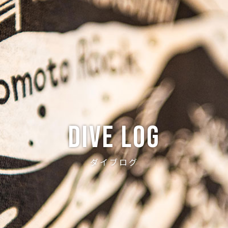
ABOUT
CREW
NEWS
DIVE LOG
PRICE
ACCE
Dive log
ダイブログ