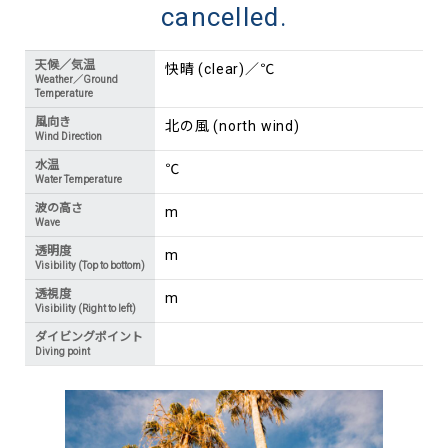
cancelled.
天候／気温
快晴 (clear)／℃
Weather／Ground
Temperature
風向き
北の風 (north wind)
Wind Direction
水温
℃
Water Temperature
波の高さ
m
Wave
透明度
m
Visibility (Top to bottom)
透視度
m
Visibility (Right to left)
ダイビングポイント
Diving point