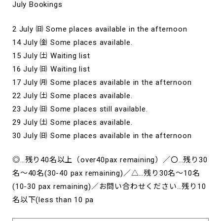
July Bookings
2 July ㈰ Some places available in the afternoon
14 July ㈮ Some places available.
15 July ㈯ Waiting list
16 July ㈰ Waiting list
17 July ㈪ Some places available in the afternoon
22 July ㈯ Some places available.
23 July ㈰ Some places still available.
29 July ㈯ Some places available.
30 July ㈰ Some places available in the afternoon
◎…残り40名以上（over40pax remaining）／〇…残り30
名～40名(30-40 pax remaining)／△…残り30名～10名
(10-30 pax remaining)／お問い合わせください…残り10
名以下(less than 10 pa