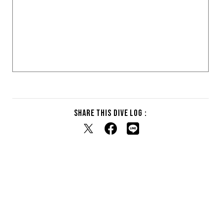
Share this dive log :
RELATED DIVE LOG