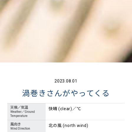
2023.08.01
渦巻きさんがやってくる
天候／気温
快晴 (clear)／℃
Weather／Ground
Temperature
風向き
北の風 (north wind)
Wind Direction