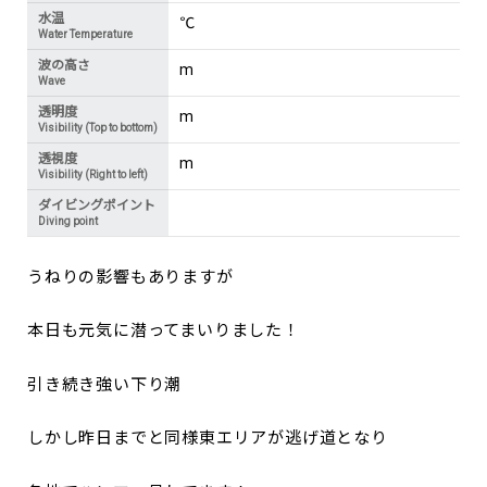
水温
℃
Water Temperature
波の高さ
m
Wave
透明度
m
Visibility (Top to bottom)
透視度
m
Visibility (Right to left)
ダイビングポイント
Diving point
うねりの影響もありますが
本日も元気に潜ってまいりました！
引き続き強い下り潮
しかし昨日までと同様東エリアが逃げ道となり