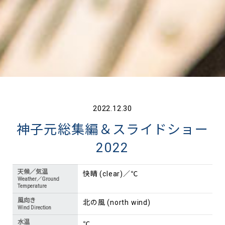
2022.12.30
神子元総集編＆スライドショー
2022
天候／気温
快晴 (clear)／℃
Weather／Ground
Temperature
風向き
北の風 (north wind)
Wind Direction
水温
℃