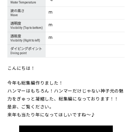
Water Temperature
波の高さ
m
Wave
透明度
m
Visibility (Top to bottom)
透視度
m
Visibility (Right to left)
ダイビングポイント
Diving point
こんにちは！
今年も総集編作りました！
ハンマーはもちろん！ハンマーだけじゃない神子元の魅
力をぎゅっと凝縮した、総集編になっております！！
是非、ご覧ください。
来年も当たり年になってほしいですね～♪