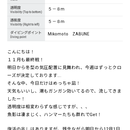
透明度
５－８m
Visibility (Top to bottom)
透視度
５－８m
Visibility (Right to left)
ダイビングポイント
Mikomoto ZABUNE
Diving point
こんにちは！
１１月も最終戦！
明日から冬型の気圧配置に見舞われ、今週はずっとクロ
ーズが決定しております….
そんな中、今日だけはめっちゃ凪！
天気もいいし、潮もガンガン効いてるので、流してきま
したー！
透明度は相変わらずな感じですが、、、
魚影は凄まじく、ハンマーたちも群れでGet！
復活の兆しはありますが、残念ながら明日から12月1日