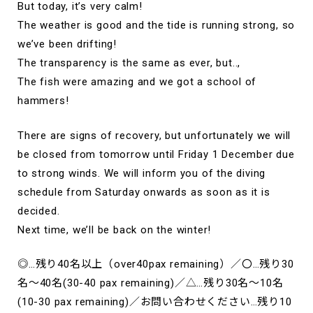
But today, it’s very calm!
The weather is good and the tide is running strong, so
we’ve been drifting!
The transparency is the same as ever, but..,
The fish were amazing and we got a school of
hammers!
There are signs of recovery, but unfortunately we will
be closed from tomorrow until Friday 1 December due
to strong winds. We will inform you of the diving
schedule from Saturday onwards as soon as it is
decided.
Next time, we’ll be back on the winter!
◎…残り40名以上（over40pax remaining）／〇…残り30
名～40名(30-40 pax remaining)／△…残り30名～10名
(10-30 pax remaining)／お問い合わせください…残り10