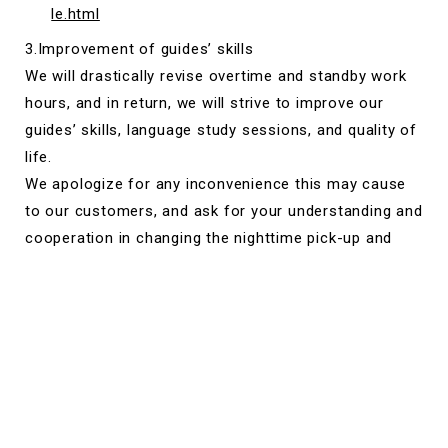
le.html
3.Improvement of guides’ skills
We will drastically revise overtime and standby work
hours, and in return, we will strive to improve our
guides’ skills, language study sessions, and quality of
life.
We apologize for any inconvenience this may cause
to our customers, and ask for your understanding and
cooperation in changing the nighttime pick-up and
drop-off times.
In 2024, we will have an even more powerful team of
guides waiting for you. Maybe some of the familiar
faces will return to Hammers?
4.Enrichment of the merchandise sales corner! We
aim to become the best Hammer goods dealer in