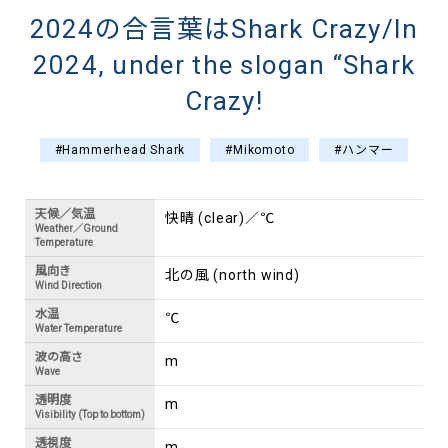
2024の合言葉はShark Crazy/In
2024, under the slogan “Shark
Crazy!
#Hammerhead Shark
#Mikomoto
#ハンマー
天候／気温
快晴 (clear)／℃
Weather／Ground
Temperature
風向き
北の風 (north wind)
Wind Direction
水温
℃
Water Temperature
波の高さ
m
Wave
透明度
m
Visibility (Top to bottom)
透視度
m