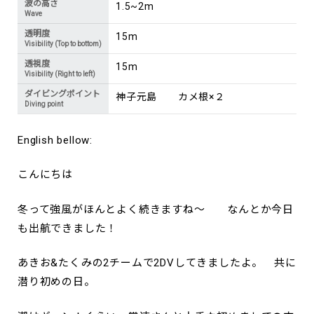
波の高さ
1.5~2m
Wave
透明度
15m
Visibility (Top to bottom)
透視度
15m
Visibility (Right to left)
ダイビングポイント
神子元島 カメ根×２
Diving point
English bellow:
こんにちは
冬って強風がほんとよく続きますね～ なんとか今日
も出航できました！
あきお&たくみの2チームで2DVしてきましたよ。 共に
潜り初めの日。