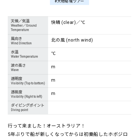
#大物秘境ツアー
天候／気温
快晴 (clear)／℃
Weather／Ground
Temperature
風向き
北の風 (north wind)
Wind Direction
水温
℃
Water Temperature
波の高さ
m
Wave
透明度
m
Visibility (Top to bottom)
透視度
m
Visibility (Right to left)
ダイビングポイント
Diving point
行って来ました！オーストラリア！
5年ぶりで船が新しくなってからは初乗船したホボジロ