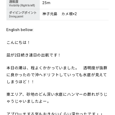
透視度
25m
Visibility (Right to left)
ダイビングポイント
神子元島 カメ根×2
Diving point
English bellow:
こんにちは！
凪が2日続き連日の出航です！
本日の潮は、程よくかかっていました。 透明度が抜群
に良かったので沖へドリフトしていっても水底が見えて
しまうほど！！
東エリア、砂地のどん深い水底にハンマーの群れがうじ
ゃうじゃいましたよー。
アプローチする気もおきないくらい深かったです・・