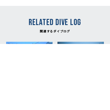
RELATED DIVE LOG
関連するダイブログ
NEW
NEW
2026.08.08
2026.08.09
ハンマーの花火あがりま
ハンマーフェスティバル
した！！ / The
開幕！The Hammer
Hammerhead fireworks
Festival Kicks Off!
went off!!