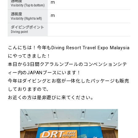
透明度
m
Visibility (Top to bottom)
透視度
m
Visibility (Right to left)
ダイビングポイント
Diving point
こんにちは！今年もDiving Resort Travel Expo Malaysia
にやってきました！
本日から3日間クアラルンプールのコンベンションシテ
ィー内のJAPANブースにいます！
今年はダイビングとお宿が一体化したパッケージも販売
しておりますので、
お近くの方は是非遊びに来てください。