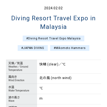
2024.02.02
Diving Resort Travel Expo in
Malaysia
#Diving Resort Travel Expo Malaysia
#JAPAN DIVING
#Mikomoto Hammers
天候／気温
快晴 (clear)／℃
Weather／Ground
Temperature
風向き
北の風 (north wind)
Wind Direction
水温
℃
Water Temperature
波の高さ
m
Wave