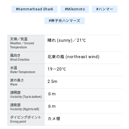
#Hammerhead Shark
#Mikomoto
#ハンマー
#神子元ハンマーズ
天候／気温
晴れ (sunny)／21℃
Weather／Ground
Temperature
風向き
北東の風 (northeast wind)
Wind Direction
水温
19－20℃
Water Temperature
波の高さ
2.5m
Wave
透明度
８m
Visibility (Top to bottom)
透視度
８m
Visibility (Right to left)
ダイビングポイント
カメ根
Diving point