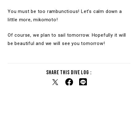
You must be too rambunctious! Let’s calm down a
little more, mikomoto!
Of course, we plan to sail tomorrow. Hopefully it will
be beautiful and we will see you tomorrow!
Share this dive log :
RELATED DIVE LOG