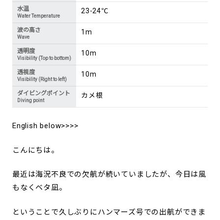
水温
23-24℃
Water Temperature
波の高さ
1m
Wave
透明度
10m
Visibility (Top to bottom)
透視度
10m
Visibility (Right to left)
ダイビングポイント
カメ根
Diving point
English below>>>>
こんにちは。
最近は海況不良での欠航が続いていましたが、今日は風
もなくベタ凪。
ということで久しぶりにハンマーズ号での出航ができま