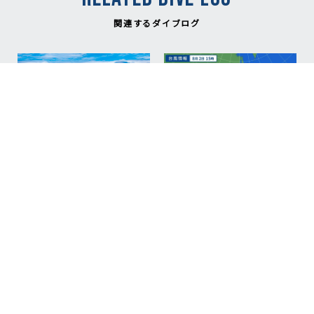
関連するダイブログ
NEW
NEW
2026.08.06
2026.08.02
台風明け、明日から神子
【重要】8月3日（月）～
元ダイビング再開予
6日（木）神子元ダイビ
定！/Mikomoto Diving
ング中止のお知ら
Scheduled to Resume
せ/Important Notice:
Tomorrow After the
Mikomoto Diving
Typhoon
Canceled from August 3
to 6
#Mikomoto