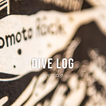
ABOUT
CREW
NEWS
DIVE LOG
PRICE
ACCE
Dive log
ダイブログ