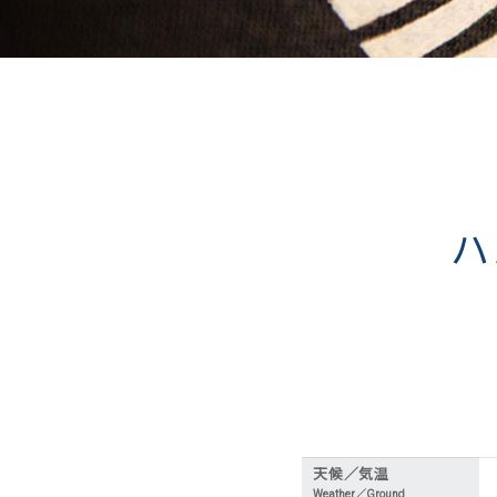
ハ
天候／気温
Weather／Ground