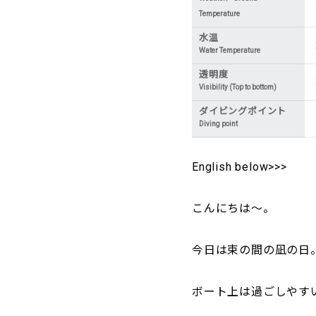
Temperature
水温
Water Temperature
透明度
Visibility (Top to bottom)
ダイビングポイント
Diving point
English below>>>
こんにちは～。
今日は束の間の凪の日
ボート上は過ごしやす