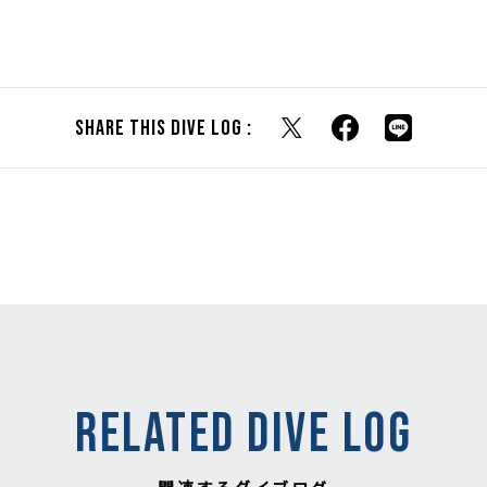
Share this dive log :
RELATED DIVE LOG