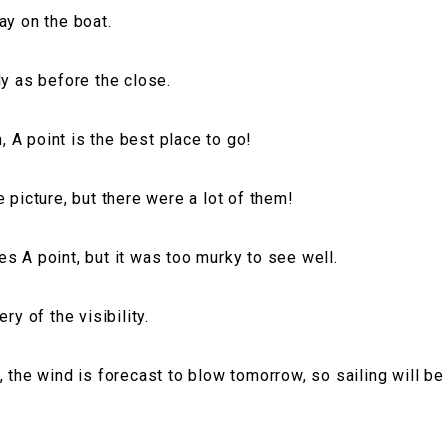
ay on the boat.
dy as before the close.
n, A point is the best place to go!
 picture, but there were a lot of them!
s A point, but it was too murky to see well.
ry of the visibility.
, the wind is forecast to blow tomorrow, so sailing will be