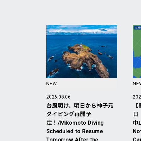
NEW
NE
2026.08.06
202
台風明け、明日から神子元
【
ダイビング再開予
日
定！/Mikomoto Diving
中止
Scheduled to Resume
No
Tomorrow After the
Ca