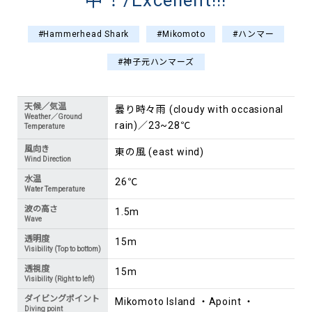
中！/Excellent!!!
#Hammerhead Shark
#Mikomoto
#ハンマー
#神子元ハンマーズ
天候／気温
曇り時々雨 (cloudy with occasional
Weather／Ground
rain)／23~28℃
Temperature
風向き
東の風 (east wind)
Wind Direction
水温
26℃
Water Temperature
波の高さ
1.5m
Wave
透明度
15m
Visibility (Top to bottom)
透視度
15m
Visibility (Right to left)
ダイビングポイント
Mikomoto Island ・Apoint ・
Diving point