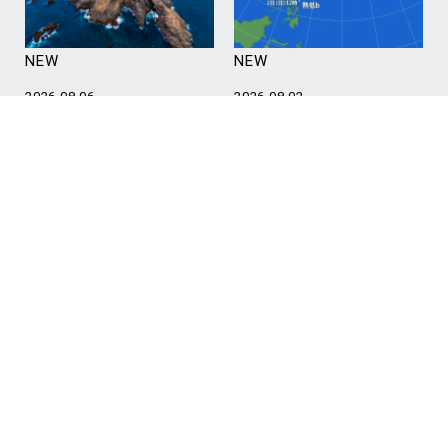
NEW
NEW
2026.08.06
2026.08.02
台風明け、明日から神子
【重要】8月3日（月）～
元ダイビング再開予
6日（木）神子元ダイビ
定！/Mikomoto Diving
ング中止のお知ら
Scheduled to Resume
せ/Important Notice:
Tomorrow After the
Mikomoto Diving
Typhoon
Canceled from August 3
to 6
#Mikomoto
#神子元ハンマーズ
#Mikomoto
#神子元ハンマーズ