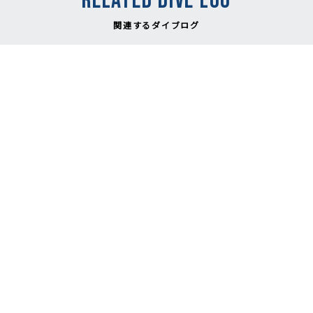
RELATED DIVE LOG
関連するダイブログ
NEW
2026.08.06
台風明け、明日から神子
元ダイビング再開予
定！/Mikomoto Diving
Scheduled to Resume
Tomorrow After the
Typhoon
NEW
#Mikomoto