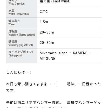
風向き
東の風 (east wind)
Wind Direction
水温
27℃
Water Temperature
波の高さ
1.5m
Wave
透明度
20~30m
Visibility (Top to bottom)
透視度
20~30m
Visibility (Right to left)
ダイビングポイント
Mikomoto Island ・ KAMENE ・
Diving point
MITSUNE
こんにちはー！
本日も青い潮きてますよーー！ 潮は、一日緩かった
です。
午前は南エリアでハンマー捜索。 着底でハンマーゲッ