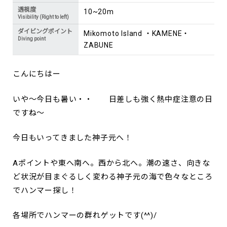
透視度
10~20m
Visibility (Right to left)
ダイビングポイント
Mikomoto Island ・KAMENE・
Diving point
ZABUNE
こんにちはー
いや～今日も暑い・・ 日差しも強く熱中症注意の日
ですね～
今日もいってきました神子元へ！
Aポイントや東へ南へ。西から北へ。潮の速さ、向きな
ど状況が目まぐるしく変わる神子元の海で色々なところ
でハンマー探し！
各場所でハンマーの群れゲットです(^^)/