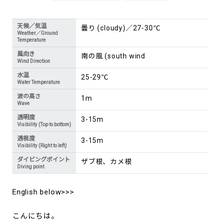
天候／気温
曇り (cloudy)／27-30℃
Weather／Ground
Temperature
風向き
南の風 (south wind
Wind Direction
水温
25-29℃
Water Temperature
波の高さ
1m
Wave
透明度
3-15m
Visibility (Top to bottom)
透視度
3-15m
Visibility (Right to left)
ダイビングポイント
ザブ根、カメ根
Diving point
English below>>>
こんにちは。