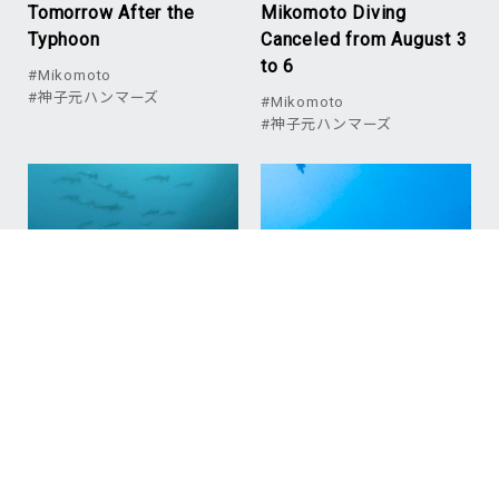
Tomorrow After the
Mikomoto Diving
Typhoon
Canceled from August 3
to 6
#Mikomoto
#神子元ハンマーズ
#Mikomoto
#神子元ハンマーズ
NEW
2026.08.02
青い海戻ってきまし
た！/ Good visibility’s
coming back!!
#Hammerhead Shark
#Mikomoto
#ハンマー