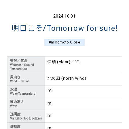
2024.10.01
明日こそ/Tomorrow for sure!
#mikomoto Close
天候／気温
快晴 (clear)／℃
Weather／Ground
Temperature
風向き
北の風 (north wind)
Wind Direction
水温
℃
Water Temperature
波の高さ
m
Wave
透明度
m
Visibility (Top to bottom)
透視度
m