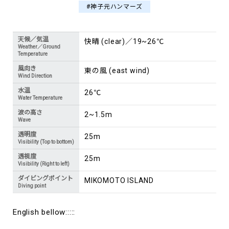
#神子元ハンマーズ
天候／気温
快晴 (clear)／19~26℃
Weather／Ground
Temperature
風向き
東の風 (east wind)
Wind Direction
水温
26℃
Water Temperature
波の高さ
2~1.5m
Wave
透明度
25m
Visibility (Top to bottom)
透視度
25m
Visibility (Right to left)
ダイビングポイント
MIKOMOTO ISLAND
Diving point
English bellow:::::