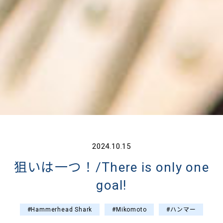
2024.10.15
狙いは一つ！/There is only one
goal!
#Hammerhead Shark
#Mikomoto
#ハンマー