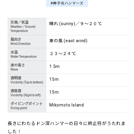
#神子元ハンマーズ
天候／気温
晴れ (sunny)／９～２０℃
Weather／Ground
Temperature
風向き
東の風 (east wind)
Wind Direction
水温
２３～２４℃
Water Temperature
波の高さ
1.5m
Wave
透明度
15m
Visibility (Top to bottom)
透視度
15m
Visibility (Right to left)
ダイビングポイント
Mikomoto Island
Diving point
長きにわたるドン深ハンマーの日々に終止符がうたれま
した！