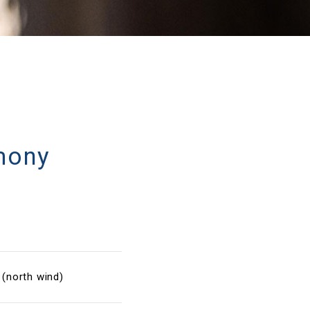
mony
north wind)