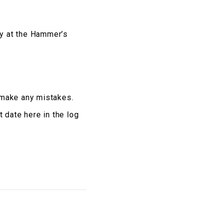
tay at the Hammer’s
 make any mistakes.
t date here in the log