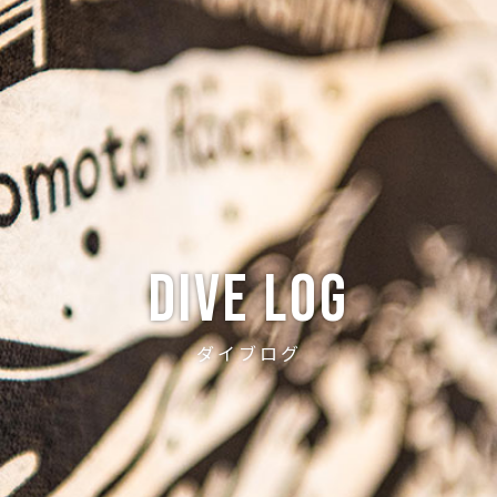
ABOUT
CREW
NEWS
DIVE LOG
PRICE
ACCE
Dive log
ダイブログ