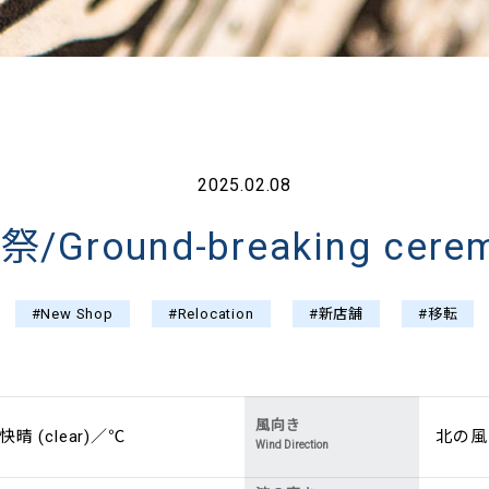
2025.02.08
/Ground-breaking cere
#New Shop
#Relocation
#新店舗
#移転
風向き
快晴 (clear)／℃
北の風 (
Wind Direction