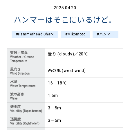
2025.04.20
ハンマーはそこにいるけど。
#Hammerhead Shark
#Mikomoto
#ハンマー
天候／気温
曇り (cloudy)／20℃
Weather／Ground
Temperature
風向き
西の風 (west wind)
Wind Direction
水温
16－18℃
Water Temperature
波の高さ
1.5m
Wave
透明度
3－5m
Visibility (Top to bottom)
透視度
3－5m
Visibility (Right to left)