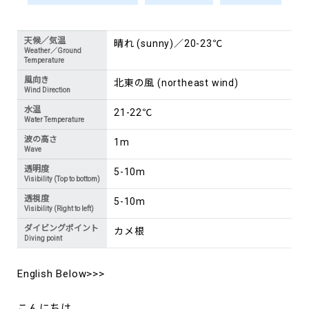
天候／気温
晴れ (sunny)／20-23℃
Weather／Ground
Temperature
風向き
北東の風 (northeast wind)
Wind Direction
水温
21-22℃
Water Temperature
波の高さ
1m
Wave
透明度
5-10m
Visibility (Top to bottom)
透視度
5-10m
Visibility (Right to left)
ダイビングポイント
カメ根
Diving point
English Below>>>
こんにちは。