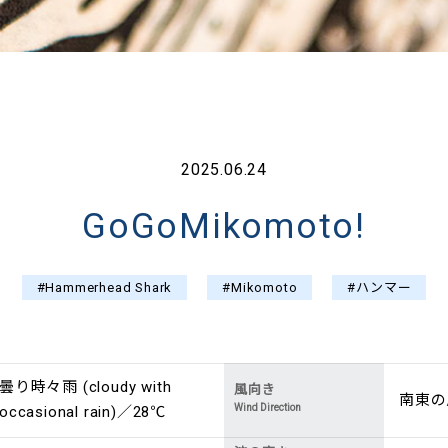
2025.06.24
GoGoMikomoto!
#Hammerhead Shark
#Mikomoto
#ハンマー
曇り時々雨 (cloudy with
風向き
南東の風 
Wind Direction
occasional rain)／28℃