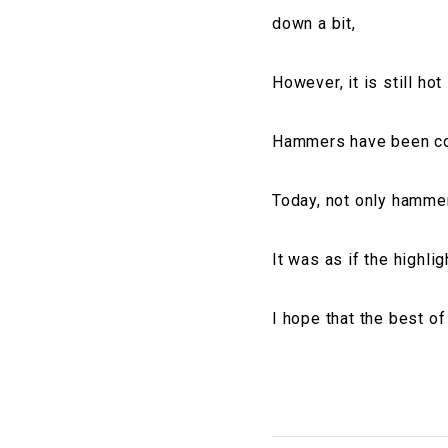
down a bit,
However, it is still hot
Hammers have been com
Today, not only hammer
It was as if the high
I hope that the best of