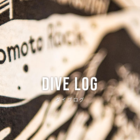
ABOUT
CREW
NEWS
DIVE LOG
PRICE
ACCE
Dive log
ダイブログ