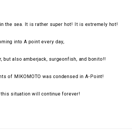
 in the sea. It is rather super hot! It is extremely hot!
ing into A point every day,
, but also amberjack, surgeonfish, and bonito!!
lights of MIKOMOTO was condensed in A-Point!
 this situation will continue forever!