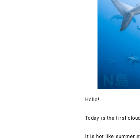
Hello!
Today is the first clou
It is hot like summer 