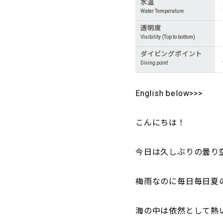
水温
Water Temperature
透明度
Visibility (Top to bottom)
ダイビングポイント
Diving point
English below>>>
こんにちは！
今日は久しぶりの曇り
梅雨なのに毎日毎日夏
海の中は依然として熱