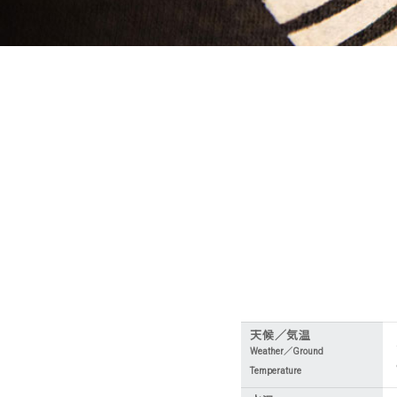
天候／気温
Weather／Ground
Temperature