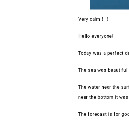
Very calm！！
Hello everyone!
Today was a perfect da
The sea was beautiful
The water near the sur
near the bottom it was
The forecast is for go