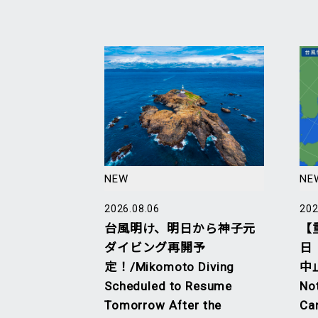
NEW
NE
2026.08.06
202
台風明け、明日から神子元
【
ダイビング再開予
日
定！/Mikomoto Diving
中止
Scheduled to Resume
No
Tomorrow After the
Ca