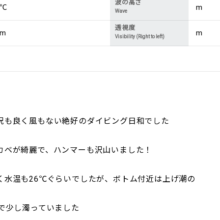
波の高さ
℃
m
Wave
透視度
m
m
Visibility (Right to left)
況も良く風もない絶好のダイビング日和でした
カベが綺麗で、ハンマーも沢山いました！
く水温も26℃ぐらいでしたが、ボトム付近は上げ潮の
いで少し濁っていました