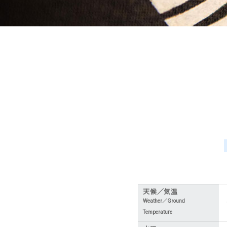
天候／気温
Weather／Ground
Temperature