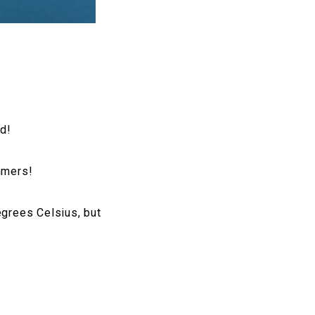
nd!
mmers!
grees Celsius, but