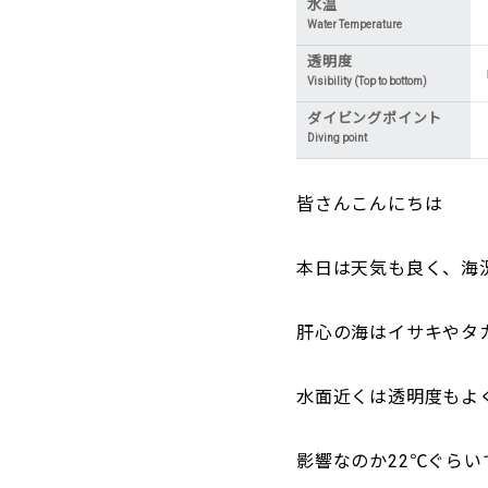
水温
Water Temperature
透明度
Visibility (Top to bottom)
ダイビングポイント
Diving point
皆さんこんにちは
本日は天気も良く、海
肝心の海はイサキやタ
水面近くは透明度もよ
影響なのか22℃ぐら