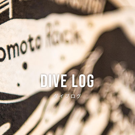
ABOUT
CREW
NEWS
DIVE LOG
PRICE
ACCE
Dive log
ダイブログ